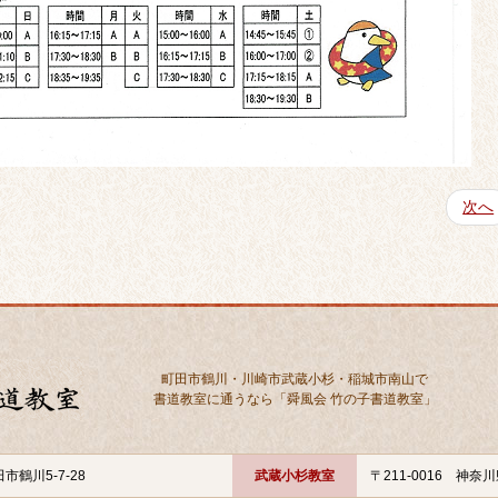
次へ
町田市鶴川・川崎市武蔵小杉・稲城市南山で
書道教室に通うなら「舜風会 竹の子書道教室」
市鶴川5-7-28
武蔵小杉教室
〒211-0016 神