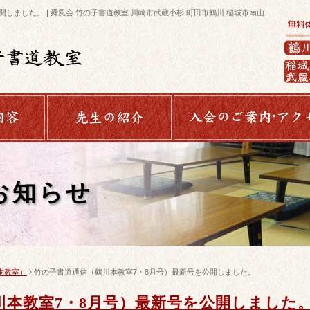
しました。 | 舜風会 竹の子書道教室 川崎市武蔵小杉 町田市鶴川 稲城市南山
お知らせ
本教室）
竹の子書道通信（鶴川本教室7・8月号）最新号を公開しました。
川本教室7・8月号）最新号を公開しました