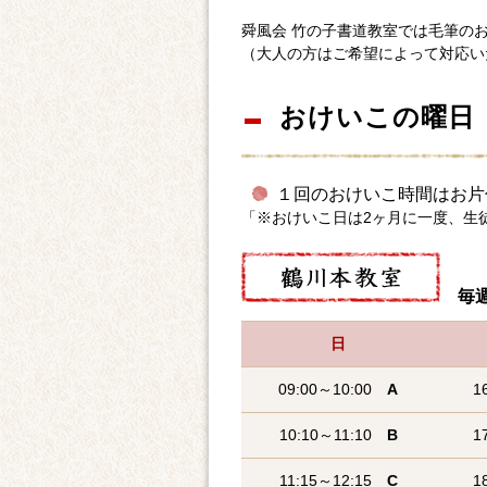
舜風会 竹の子書道教室では毛筆の
（大人の方はご希望によって対応い
おけいこの曜日
１回のおけいこ時間はお片
「※おけいこ日は2ヶ月に一度、生
毎週
日
09:00～10:00
A
1
10:10～11:10
B
1
11:15～12:15
C
1